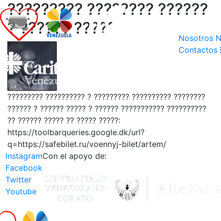
????????? ???????? ??????
? ?????? ?????
Nosotros
N
Contactos
????????? ?????????? ? ????????? ?????????? ????????
?????? ? ?????? ????? ? ?????? ??????????? ??????????
?? ?????? ????? ?? ????? ?????:
https://toolbarqueries.google.dk/url?
q=https://safebilet.ru/voennyj-bilet/artem/
Instagram
Con el apoyo de:
Facebook
Twitter
Youtube